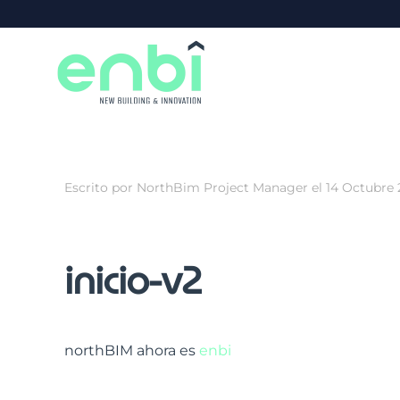
Skip to main content
Escrito por NorthBim Project Manager el
14 Octubre 
inicio-v2
northBIM ahora es
enbi