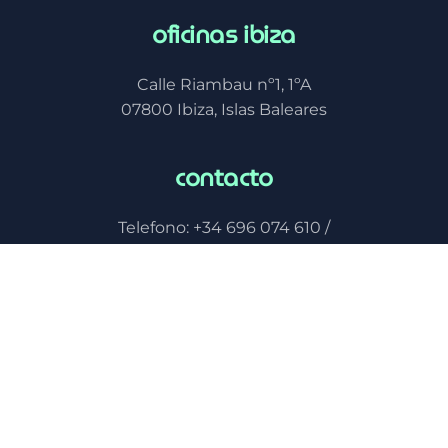
oficinas ibiza
Calle Riambau nº1, 1ºA
07800 Ibiza, Islas Baleares
contacto
Telefono: +34 696 074 610 /
+34 659 170 041 / +34 685 725 432
horario
Lunes– Viernes
De 9:00h a 19:00h