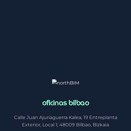
Calle Juan Ajuriaguerra Kalea, 19 Entreplanta
Exterior, Local 1; 48009 Bilbao, Bizkaia
oficinas ibiza
Calle Riambau nº1, 1ºA
07800 Ibiza, Islas Baleares
contacto
Telefono: +34 696 074 610 /
+34 659 170 041 / +34 685 725 432
horario
Lunes– Viernes