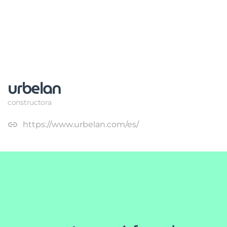
urbelan
constructora
https://www.urbelan.com/es/
mantengase informado
Suscríbase a nuestro newsletter para recibir novedades