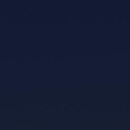
mantengase informado
Suscríbase a nuestro newsletter para recibir novedad