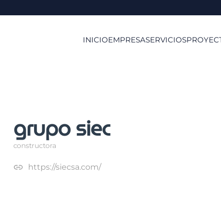
INICIO
EMPRESA
SERVICIOS
PROYEC
grupo siec
constructora
https://siecsa.com/